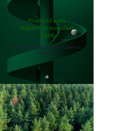
Finalist til årets
Miljøfyrtårn konsulent
2024
Nominert av Miljøfyrtårn bedriftene
(kunder)