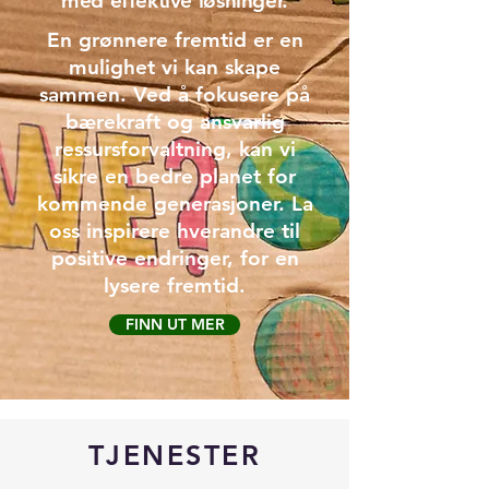
med effektive løsninger.
En grønnere fremtid er en
mulighet vi kan skape
sammen. Ved å fokusere på
bærekraft og ansvarlig
ressursforvaltning, kan vi
sikre en bedre planet for
kommende generasjoner. La
oss inspirere hverandre til
positive endringer, for en
lysere fremtid.
FINN UT MER
TJENESTER