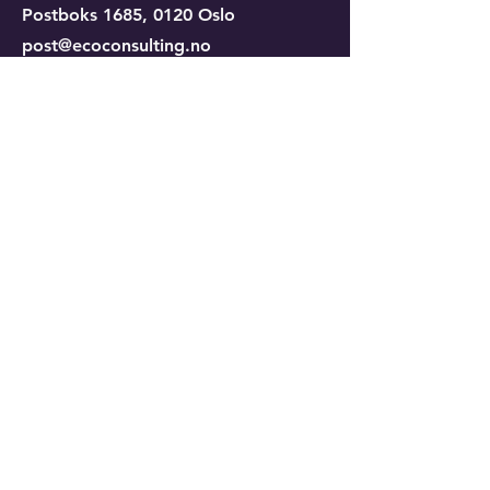
Postboks 1685, 0120 Oslo
post@ecoconsulting.no
Telefon: (+47)
23 62 34 10
(+47)
90 15 90 08
Ta kontakt for gratis prisforespørsel
Send oss din melding
Fornavn
Etternavn